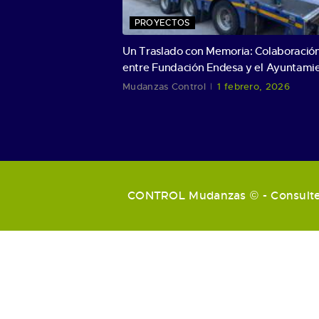
PROYECTOS
Un Traslado con Memoria: Colaboració
entre Fundación Endesa y el Ayuntami
de Escucha
Mudanzas Control
1 febrero, 2026
CONTROL Mudanzas © - Consult