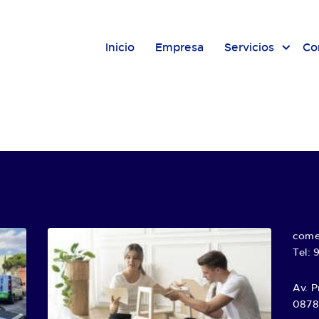
Inicio
Empresa
Servicios
Co
come
Tel: 
Av. P
08780