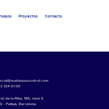
nsejos
Proyectos
Contacto
rcial@mudanzascontrol.com
93 334 01 00
rat de la Riba, 186, nave 6
 - Pallejà, Barcelona