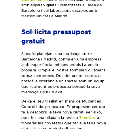
amb espais vigilats i climatitzats a l’àrea de
Barcelona i col·laboracions estables amb
trasters ubicats a Madrid.
Sol·licita pressupost
gratuït
Si estàs planejant una mudança entre
Barcelona i Madrid, confia en una empresa
amb experiència, mitjans propis i atenció
propera. Omple el nostre formulari o llàmans
sense compromís. Des del primer contacte
notarà la diferència en tractar amb un equip
que realment es preocupa perquè la seva
mudança sigui un èxit.
Deixa el teu trasllat en mans de Mudances
Control i despreocúpat. Et proposem centrar-
te a descobrir la teva nova ciutat. Per això,
pots fer una ullada a la revista
TimeOut
on
trobaràs les novetats i què fer a la teva nova
ciutat, ja sigui Madrid o Barcelona.