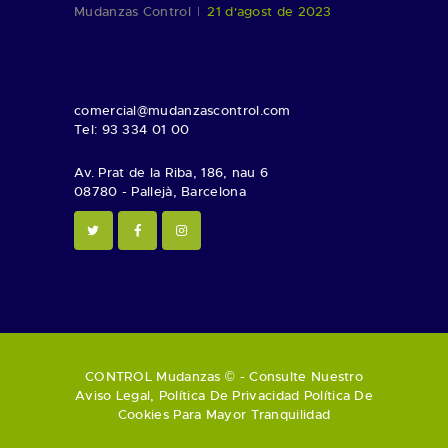
Mudanzas Control
21 d'agost de 2023
comercial@mudanzascontrol.com
Tel: 93 334 01 00
Av. Prat de la Riba, 186, nau 6
08780 - Pallejà, Barcelona
CONTROL Mudanzas © - Consulte Nuestro
Aviso Legal
,
Política De Privacidad
Política De
Cookies
Para Mayor Tranquilidad