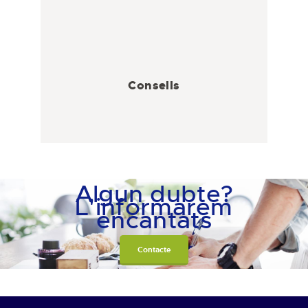
Consells
Algun dubte?
L'informarem
encantats
Contacte