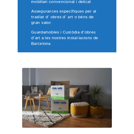
mobiliari convencional i delicat
Assegurances específiques per al
trasllat d’ obres d’ art o béns de
gran valor.
Guardamobles i Custòdia d’obres
d’art a les nostres instal·lacions de
Barcelona.