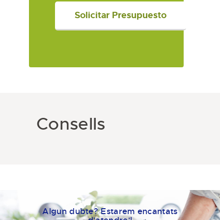
Consells
Algun dubte? Estarem encantats