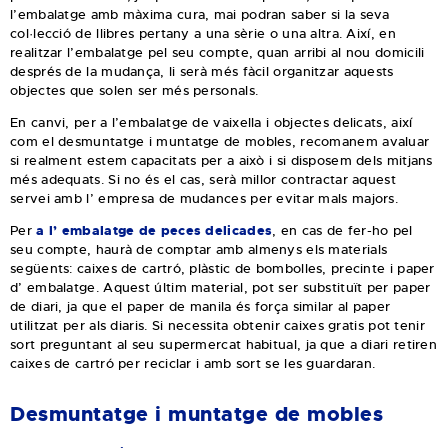
l’embalatge amb màxima cura, mai podran saber si la seva
col·lecció de llibres pertany a una sèrie o una altra. Així, en
realitzar l’embalatge pel seu compte, quan arribi al nou domicili
després de la mudança, li serà més fàcil organitzar aquests
objectes que solen ser més personals.
En canvi, per a l’embalatge de vaixella i objectes delicats, així
com el desmuntatge i muntatge de mobles, recomanem avaluar
si realment estem capacitats per a això i si disposem dels mitjans
més adequats. Si no és el cas, serà millor contractar aquest
servei amb l’ empresa de mudances per evitar mals majors.
Per
a l’ embalatge de peces delicades
, en cas de fer-ho pel
seu compte, haurà de comptar amb almenys els materials
següents: caixes de cartró, plàstic de bombolles, precinte i paper
d’ embalatge. Aquest últim material, pot ser substituït per paper
de diari, ja que el paper de manila és força similar al paper
utilitzat per als diaris. Si necessita obtenir caixes gratis pot tenir
sort preguntant al seu supermercat habitual, ja que a diari retiren
caixes de cartró per reciclar i amb sort se les guardaran.
Desmuntatge i muntatge de mobles