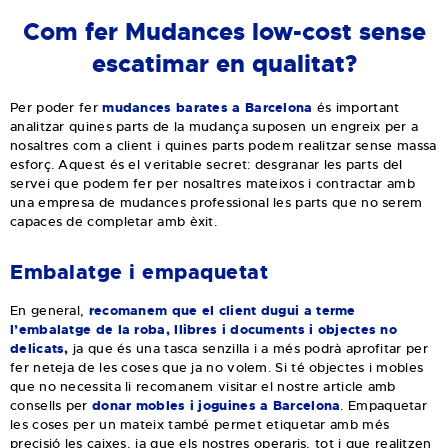
Com fer Mudances low-cost sense
escatimar en qualitat?
Per poder fer
mudances barates a Barcelona
és important
analitzar quines parts de la mudança suposen un engreix per a
nosaltres com a client i quines parts podem realitzar sense massa
esforç. Aquest és el veritable secret: desgranar les parts del
servei que podem fer per nosaltres mateixos i contractar amb
una empresa de mudances professional les parts que no serem
capaces de completar amb èxit.
Embalatge i empaquetat
En general,
recomanem que el client dugui a terme
l’embalatge de la roba, llibres i documents i objectes no
delicats,
ja que és una tasca senzilla i a més podrà aprofitar per
fer neteja de les coses que ja no volem. Si té objectes i mobles
que no necessita li recomanem visitar el nostre article amb
consells per
donar mobles i joguines a Barcelona
. Empaquetar
les coses per un mateix també permet etiquetar amb més
precisió les caixes, ja que els nostres operaris, tot i que realitzen