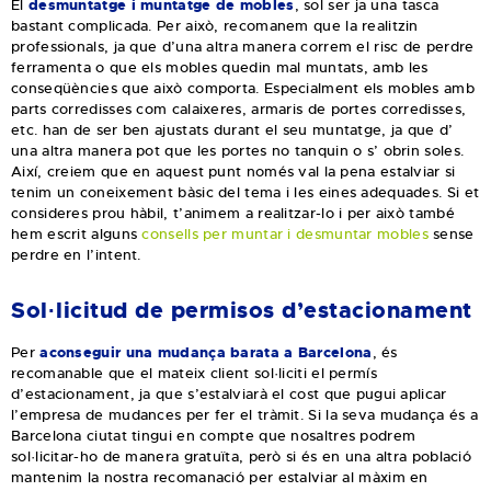
El
desmuntatge i muntatge de mobles
, sol ser ja una tasca
bastant complicada. Per això, recomanem que la realitzin
professionals, ja que d’una altra manera correm el risc de perdre
ferramenta o que els mobles quedin mal muntats, amb les
conseqüències que això comporta. Especialment els mobles amb
parts corredisses com calaixeres, armaris de portes corredisses,
etc. han de ser ben ajustats durant el seu muntatge, ja que d’
una altra manera pot que les portes no tanquin o s’ obrin soles.
Així, creiem que en aquest punt només val la pena estalviar si
tenim un coneixement bàsic del tema i les eines adequades. Si et
consideres prou hàbil, t’animem a realitzar-lo i per això també
hem escrit alguns
consells per muntar i desmuntar mobles
sense
perdre en l’intent.
Sol·licitud de permisos d’estacionament
Per
aconseguir una mudança barata a Barcelona
, és
recomanable que el mateix client sol·liciti el permís
d’estacionament, ja que s’estalviarà el cost que pugui aplicar
l’empresa de mudances per fer el tràmit. Si la seva mudança és a
Barcelona ciutat tingui en compte que nosaltres podrem
sol·licitar-ho de manera gratuïta, però si és en una altra població
mantenim la nostra recomanació per estalviar al màxim en