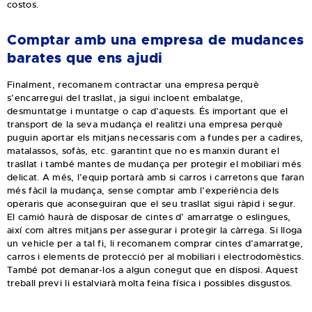
costos.
Comptar amb una empresa de mudances
barates que ens ajudi
Finalment, recomanem contractar una empresa perquè
s’encarregui del trasllat, ja sigui incloent embalatge,
desmuntatge i muntatge o cap d’aquests. És important que el
transport de la seva mudança el realitzi una empresa perquè
puguin aportar els mitjans necessaris com a fundes per a cadires,
matalassos, sofàs, etc. garantint que no es manxin durant el
trasllat i també mantes de mudança per protegir el mobiliari més
delicat. A més, l’equip portarà amb si carros i carretons que faran
més fàcil la mudança, sense comptar amb l’experiència dels
operaris que aconseguiran que el seu trasllat sigui ràpid i segur.
El camió haurà de disposar de cintes d’ amarratge o eslingues,
així com altres mitjans per assegurar i protegir la càrrega. Si lloga
un vehicle per a tal fi, li recomanem comprar cintes d’amarratge,
carros i elements de protecció per al mobiliari i electrodomèstics.
També pot demanar-los a algun conegut que en disposi. Aquest
treball previ li estalviarà molta feina física i possibles disgustos.