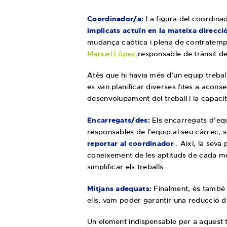
Coordinador/a:
La figura del coordinado
implicats actuïn en la mateixa direcció
mudança caòtica i plena de contratemps.
Manuel López,
responsable de trànsit d
Atès que hi havia més d’un equip treball
es van planificar diverses fites a acons
desenvolupament del treball i la capaci
Encarregats/des:
Els encarregats d’eq
responsables de l’equip al seu càrrec, 
reportar al coordinador
. Així, la seva
coneixement de les aptituds de cada memb
simplificar els treballs.
Mitjans adequats:
Finalment, és també 
ells, vam poder garantir una reducció d
Un element indispensable per a aquest tr