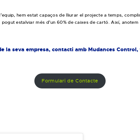
t l’equip, hem estat capaços de lliurar el projecte a temps, comp
m pogut estalviar més d’un 60% de caixes de cartó. Així, anotem un
t de la seva empresa, contacti amb Mudances Control, 
Formulari de Contacte