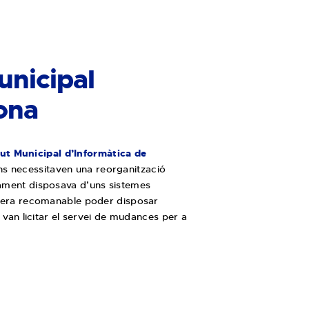
unicipal
ona
titut Municipal d’Informàtica de
ons necessitaven una reorganització
rtament disposava d’uns sistemes
ue era recomanable poder disposar
, van licitar el servei de mudances per a