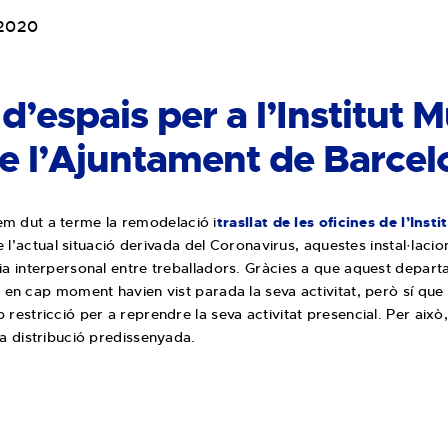
 2020
’espais per a l’Institut M
de l’Ajuntament de Barcel
m dut a terme la remodelació i
trasllat de les oficines de l’Ins
 l’actual situació derivada del Coronavirus, aquestes instal·laci
cia interpersonal entre treballadors. Gràcies a que aquest depa
l, en cap moment havien vist parada la seva activitat, però sí q
 restricció per a reprendre la seva activitat presencial. Per això
la distribució predissenyada.