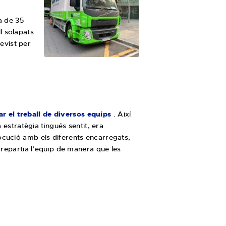
a de 35
l solapats
revist per
ar el treball de diversos equips
. Així
 estratègia tingués sentit, era
locució amb els diferents encarregats,
 repartia l’equip de manera que les