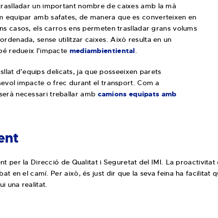
traslladar un important nombre de caixes amb la mà
m equipar amb safates, de manera que es converteixen en
uns casos, els carros ens permeten traslladar grans volums
denada, sense utilitzar caixes. Això resulta en un
bé redueix l’impacte
mediambientiental
.
rasllat d’equips delicats, ja que posseeixen parets
sevol impacte o frec durant el transport. Com a
erà necessari treballar amb
camions equipats amb
ent
nt per la Direcció de Qualitat i Seguretat del IMI. La proactivit
t en el camí. Per això, és just dir que la seva feina ha facilitat
i una realitat.