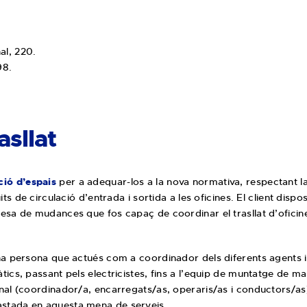
al, 220.
98.
asllat
ció d’espais
per a adequar-los a la nova normativa, respectant la
ts de circulació d’entrada i sortida a les oficines. El client dispo
esa de mudances que fos capaç de coordinar el trasllat d’oficine
una persona que actués com a coordinador dels diferents agents 
tics, passant pels electricistes, fins a l’equip de muntatge de 
nal (coordinador/a, encarregats/as, operaris/as i conductors/as
stada en aquesta mena de serveis.