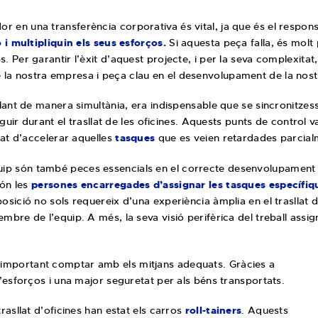
r en una transferència corporativa és vital, ja que és el respons
 i multipliquin els seus esforços.
Si aquesta peça falla, és mol
 Per garantir l’èxit d’aquest projecte, i per la seva complexitat
e la nostra empresa i peça clau en el desenvolupament de la nos
ant de manera simultània, era indispensable que se sincronitzessin
eguir durant el trasllat de les oficines. Aquests punts de control 
tat d’accelerar aquelles
tasques
que es veien retardades parcial
uip són també peces essencials en el correcte desenvolupamen
són les
persones encarregades d’assignar les tasques específiq
 posició no sols requereix d’una experiència àmplia en el trasllat 
re de l’equip. A més, la seva visió perifèrica del treball assig
important comptar amb els mitjans adequats. Gràcies a
’esforços i una major seguretat per als béns transportats.
asllat d’oficines han estat els carros
roll-tainers
. Aquests