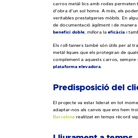
carros metàl·lics amb rodes permeten 
d’obra d’un sol home. A més, els pode
veritables prestatgeries mòbils. En alg
de documentació àgilment i de manera or
benefici doble
; millora la
eficàcia
i tam
Els roll-tainers també són útils per al t
metàl·liques que els protegiran de qual
complement a aquests carros, sempre s
plataforma elevadora
.
Predisposició del cli
El projecte va estar liderat en tot mome
adaptar-nos als canvis que ens hem troba
Barcelona
realitzat en temps rècord sigu
Lliurament a temps