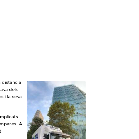
 distància
sava dels
s i la seva
implicats
mampares. A
)