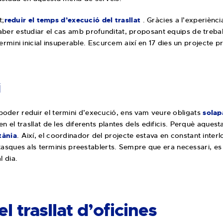
t;
reduir el temps d’execució del trasllat
. Gràcies a l’experiènci
er estudiar el cas amb profunditat, proposant equips de trebal
ermini inicial insuperable. Escurcem així en 17 dies un projecte p
i
der reduir el termini d’execució, ens vam veure obligats
solap
el trasllat de les diferents plantes dels edificis. Perquè aquesta
tània
. Així, el coordinador del projecte estava en constant inter
 tasques als terminis preestablerts. Sempre que era necessari, es
 dia.
el trasllat d’oficines