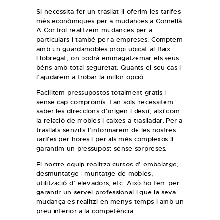
Si necessita fer un trasllat li oferim les tarifes
més econòmiques per a mudances a Cornellà.
A Control realitzem mudances per a
particulars i també per a empreses. Comptem
amb un guardamobles propi ubicat al Baix
Llobregat, on podrà emmagatzemar els seus
béns amb total seguretat. Quants el seu cas i
l’ajudarem a trobar la millor opció.
Facilitem pressupostos totalment gratis i
sense cap compromís. Tan sols necessitem
saber les direccions d’origen i destí, així com
la relació de mobles i caixes a traslladar. Per a
trasllats senzills l’informarem de les nostres
tarifes per hores i per als més complexos li
garantim un pressupost sense sorpreses.
El nostre equip realitza cursos d’ embalatge,
desmuntatge i muntatge de mobles,
utilització d’ elevadors, etc. Això ho fem per
garantir un servei professional i que la seva
mudança es realitzi en menys temps i amb un
preu inferior a la competència.