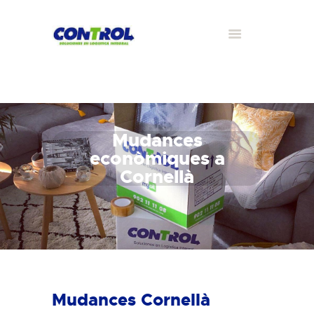
Mudances
econòmiques a
Cornellà
Mudances Cornellà