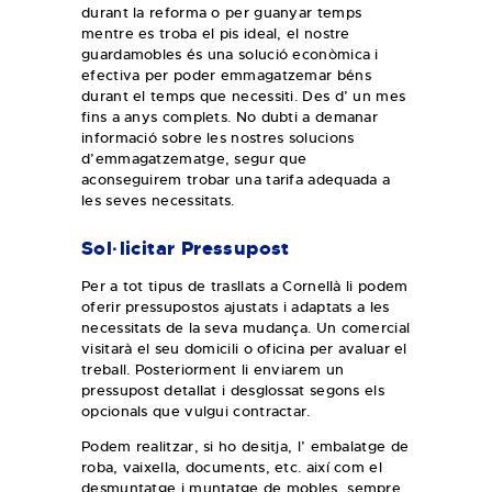
durant la reforma o per guanyar temps
mentre es troba el pis ideal, el nostre
guardamobles és una solució econòmica i
efectiva per poder emmagatzemar béns
durant el temps que necessiti. Des d’ un mes
fins a anys complets. No dubti a demanar
informació sobre les nostres solucions
d’emmagatzematge, segur que
aconseguirem trobar una tarifa adequada a
les seves necessitats.
Sol·licitar Pressupost
Per a tot tipus de trasllats a Cornellà li podem
oferir pressupostos ajustats i adaptats a les
necessitats de la seva mudança. Un comercial
visitarà el seu domicili o oficina per avaluar el
treball. Posteriorment li enviarem un
pressupost detallat i desglossat segons els
opcionals que vulgui contractar.
Podem realitzar, si ho desitja, l’ embalatge de
roba, vaixella, documents, etc. així com el
desmuntatge i muntatge de mobles, sempre